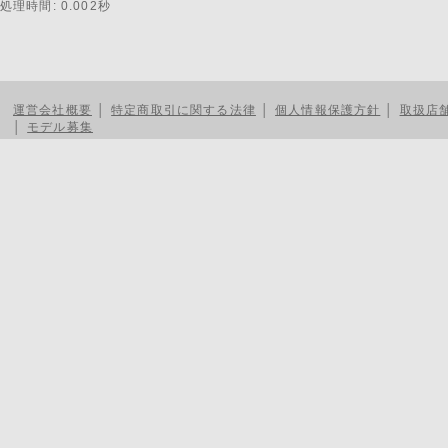
処理時間: 0.002秒
運営会社概要
│
特定商取引に関する法律
│
個人情報保護方針
│
取扱店
│
モデル募集