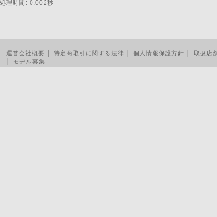
処理時間: 0.002秒
運営会社概要
│
特定商取引に関する法律
│
個人情報保護方針
│
取扱店
│
モデル募集