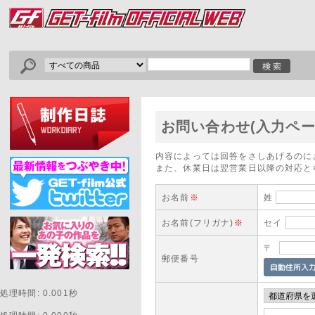
お問い合わせ(入力ペー
内容によっては回答をさしあげるのに
また、休業日は翌営業日以降の対応と
お名前
※
姓
お名前(フリガナ)
※
セイ
〒
郵便番号
処理時間: 0.001秒