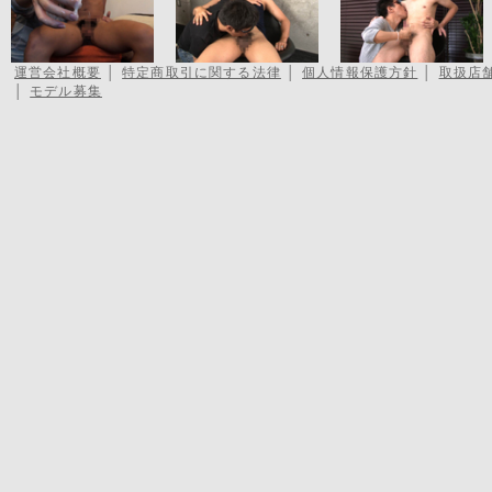
運営会社概要
│
特定商取引に関する法律
│
個人情報保護方針
│
取扱店
│
モデル募集