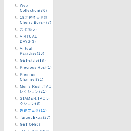
Web
Collection(36)
18才解禁☆早熟
Cherry Boys♂(7)
スポ魂(5)
VIRTUAL
DAYS(3)
Virtual
Paradise(10)
GET-style(18)
Precious Host(1)
Premium
Channel(31)
Men's Rush.TVコ
レクション(21)
STAMEN.TVコレ
クション(8)
超絶フェラ(11)
Target Extra(27)
GET ON(6)