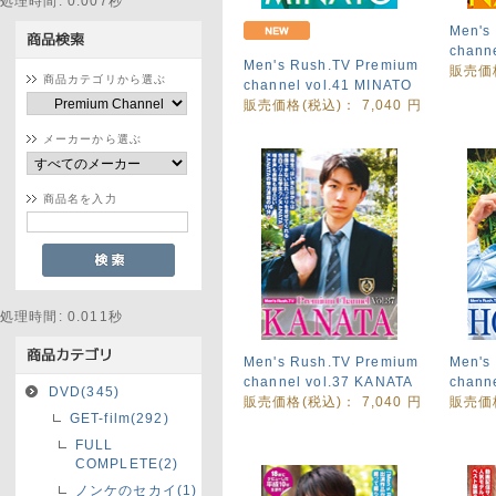
処理時間: 0.007秒
Men's
chann
Men's Rush.TV Premium
販売価
商品カテゴリから選ぶ
channel vol.41 MINATO
販売価格(税込)：
7,040
円
メーカーから選ぶ
商品名を入力
処理時間: 0.011秒
Men's Rush.TV Premium
Men's
channel vol.37 KANATA
chann
DVD(345)
販売価格(税込)：
7,040
円
販売価
GET-film(292)
FULL
COMPLETE(2)
ノンケのセカイ(1)