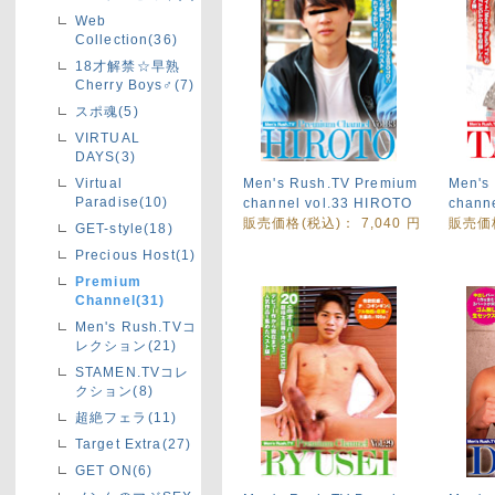
Web
Collection(36)
18才解禁☆早熟
Cherry Boys♂(7)
スポ魂(5)
VIRTUAL
DAYS(3)
Men's Rush.TV Premium
Men's
Virtual
Paradise(10)
channel vol.33 HIROTO
channe
販売価格(税込)：
7,040
円
販売価
GET-style(18)
Precious Host(1)
Premium
Channel(31)
Men's Rush.TVコ
レクション(21)
STAMEN.TVコレ
クション(8)
超絶フェラ(11)
Target Extra(27)
GET ON(6)