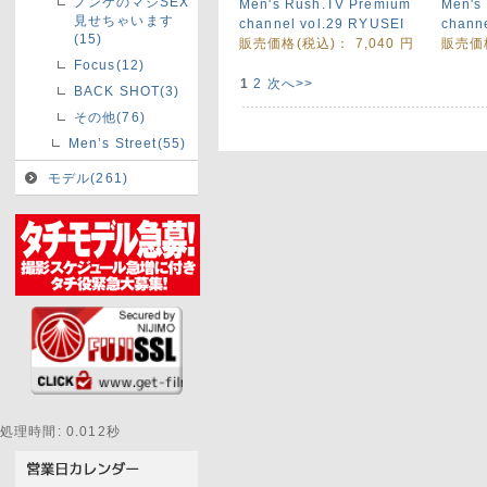
ノンケのマジSEX
Men's Rush.TV Premium
Men's
見せちゃいます
channel vol.29 RYUSEI
chann
(15)
販売価格(税込)：
7,040
円
販売価
Focus(12)
1
2
次へ>>
BACK SHOT(3)
その他(76)
Men’s Street(55)
モデル(261)
処理時間: 0.012秒