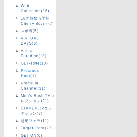
Web
Collection(36)
18才解禁☆早熟
Cherry Boys♂(7)
スポ魂(5)
VIRTUAL
DAYS(3)
Virtual
Paradise(10)
GET-style(18)
Precious
Host(1)
Premium
Channel(31)
Men's Rush.TVコ
レクション(21)
STAMEN.TVコレ
クション(8)
超絶フェラ(11)
Target Extra(27)
GET ON(6)