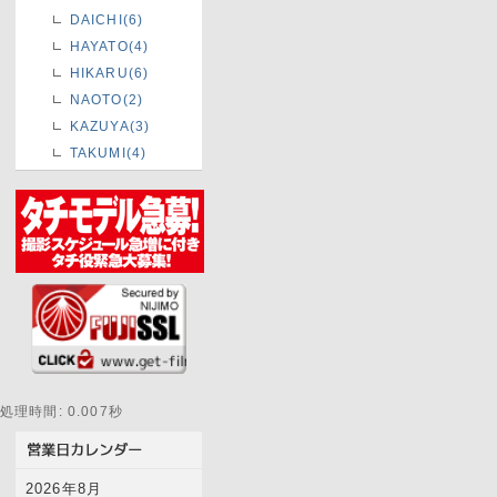
DAICHI(6)
HAYATO(4)
HIKARU(6)
NAOTO(2)
KAZUYA(3)
TAKUMI(4)
処理時間: 0.007秒
2026年8月