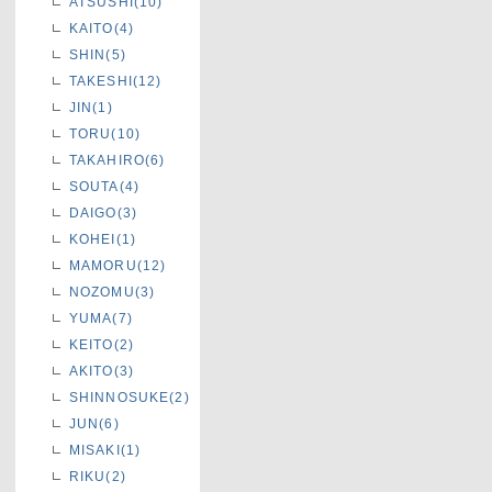
ATSUSHI(10)
KAITO(4)
SHIN(5)
TAKESHI(12)
JIN(1)
TORU(10)
TAKAHIRO(6)
SOUTA(4)
DAIGO(3)
KOHEI(1)
MAMORU(12)
NOZOMU(3)
YUMA(7)
KEITO(2)
AKITO(3)
SHINNOSUKE(2)
JUN(6)
MISAKI(1)
RIKU(2)