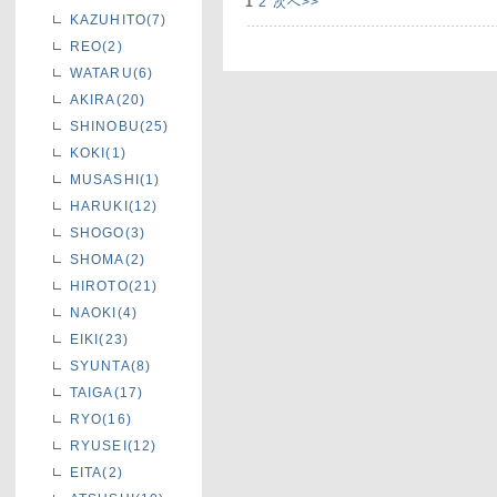
1
2
次へ>>
KAZUHITO(7)
REO(2)
WATARU(6)
AKIRA(20)
SHINOBU(25)
KOKI(1)
MUSASHI(1)
HARUKI(12)
SHOGO(3)
SHOMA(2)
HIROTO(21)
NAOKI(4)
EIKI(23)
SYUNTA(8)
TAIGA(17)
RYO(16)
RYUSEI(12)
EITA(2)