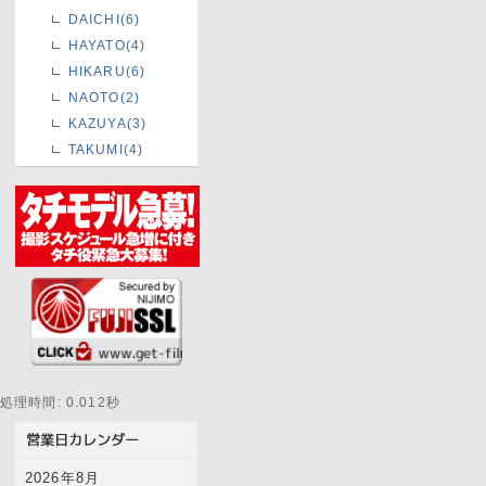
DAICHI(6)
HAYATO(4)
HIKARU(6)
NAOTO(2)
KAZUYA(3)
TAKUMI(4)
処理時間: 0.012秒
2026年8月