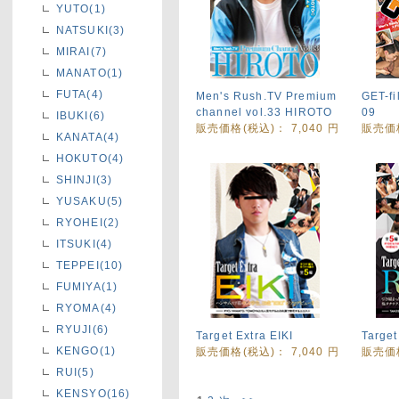
YUTO(1)
NATSUKI(3)
MIRAI(7)
MANATO(1)
FUTA(4)
Men's Rush.TV Premium
GET-fi
channel vol.33 HIROTO
09
IBUKI(6)
販売価格(税込)：
7,040
円
販売価
KANATA(4)
HOKUTO(4)
SHINJI(3)
YUSAKU(5)
RYOHEI(2)
ITSUKI(4)
TEPPEI(10)
FUMIYA(1)
RYOMA(4)
RYUJI(6)
Target Extra EIKI
Target
KENGO(1)
販売価格(税込)：
7,040
円
販売価
RUI(5)
KENSYO(16)