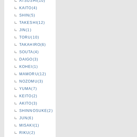
ATSUSHI(10)
KAITO(4)
SHIN(5)
TAKESHI(12)
JIN(1)
TORU(10)
TAKAHIRO(6)
SOUTA(4)
DAIGO(3)
KOHEI(1)
MAMORU(12)
NOZOMU(3)
YUMA(7)
KEITO(2)
AKITO(3)
SHINNOSUKE(2)
JUN(6)
MISAKI(1)
RIKU(2)