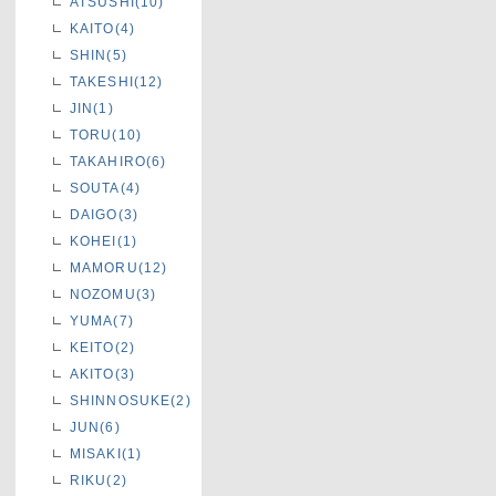
ATSUSHI(10)
KAITO(4)
SHIN(5)
TAKESHI(12)
JIN(1)
TORU(10)
TAKAHIRO(6)
SOUTA(4)
DAIGO(3)
KOHEI(1)
MAMORU(12)
NOZOMU(3)
YUMA(7)
KEITO(2)
AKITO(3)
SHINNOSUKE(2)
JUN(6)
MISAKI(1)
RIKU(2)