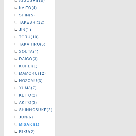
ATSUSHI(10)
KAITO(4)
SHIN(5)
TAKESHI(12)
JIN(1)
TORU(10)
TAKAHIRO(6)
SOUTA(4)
DAIGO(3)
KOHEI(1)
MAMORU(12)
NOZOMU(3)
YUMA(7)
KEITO(2)
AKITO(3)
SHINNOSUKE(2)
JUN(6)
MISAKI(1)
RIKU(2)