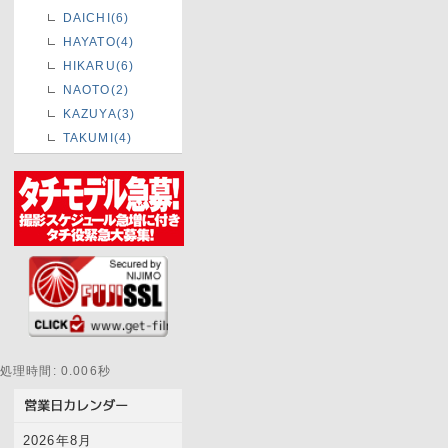
DAICHI(6)
HAYATO(4)
HIKARU(6)
NAOTO(2)
KAZUYA(3)
TAKUMI(4)
処理時間: 0.006秒
2026年8月