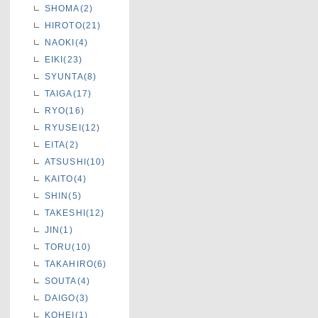
SHOMA(2)
HIROTO(21)
NAOKI(4)
EIKI(23)
SYUNTA(8)
TAIGA(17)
RYO(16)
RYUSEI(12)
EITA(2)
ATSUSHI(10)
KAITO(4)
SHIN(5)
TAKESHI(12)
JIN(1)
TORU(10)
TAKAHIRO(6)
SOUTA(4)
DAIGO(3)
KOHEI(1)