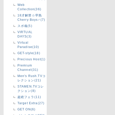
Web
Collection(36)
18才解禁☆早熟
Cherry Boys♂(7)
スポ魂(5)
VIRTUAL
DAYS(3)
Virtual
Paradise(10)
GET-style(18)
Precious Host(1)
Premium
Channel(31)
Men's Rush.TVコ
レクション(21)
STAMEN.TVコレ
クション(8)
超絶フェラ(11)
Target Extra(27)
GET ON(6)