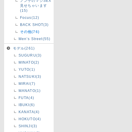
ノンケのマジSEX
見せちゃいます
(15)
Focus(12)
BACK SHOT(3)
その他(76)
Men’s Street(55)
モデル(261)
SUGURU(3)
MINATO(2)
YUTO(1)
NATSUKI(3)
MIRAI(7)
MANATO(1)
FUTA(4)
IBUKI(6)
KANATA(4)
HOKUTO(4)
SHINJI(3)