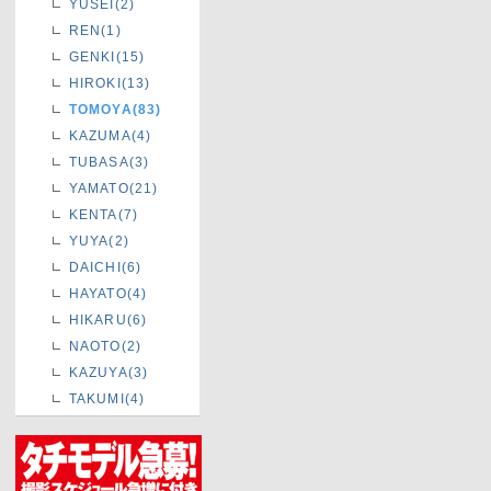
YUSEI(2)
REN(1)
GENKI(15)
HIROKI(13)
TOMOYA(83)
KAZUMA(4)
TUBASA(3)
YAMATO(21)
KENTA(7)
YUYA(2)
DAICHI(6)
HAYATO(4)
HIKARU(6)
NAOTO(2)
KAZUYA(3)
TAKUMI(4)