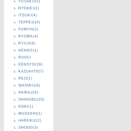
YUSAKU(5)
RYOHEI(2)
ITSUKI(4)
TEPPEI(10)
FUMIYA(1)
RYOMA(4)
RYUJI(6)
KENGO(1)
RUI(5)
KENSYO(16)
KAZUHITO(7)
REO(2)
WATARU(6)
AKIRA(20)
SHINOBU(25)
KOKI(1)
MUSASHI(1)
HARUKI(12)
SHOGO(3)