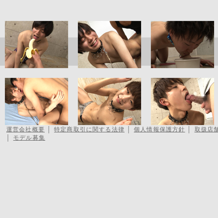
運営会社概要
│
特定商取引に関する法律
│
個人情報保護方針
│
取扱店
│
モデル募集